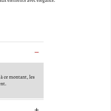
 aux éléments avec élégance.
à ce montant, les
ent.