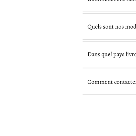
Quels sont nos mod
Dans quel pays livr
Pay
Comment contacter 
nos produits acc
page de contact