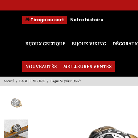
🎁
Tirage au sort
Notre histoire
BIJOUX CELTIQUE
BIJOUX VIKING
DÉCORATI
NOUVEAUTÉS
MEILLEURES VENTES
Accueil
/
BAGUES VIKING
/
Bague Vegvisir Dorée