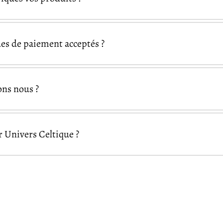
es de paiement acceptés ?
Visa
Mastercard
Ame
ons nous ?
Pal
Google Pay
Apple Pay
Univers Celtique ?
essibles partout dans le monde
Univers