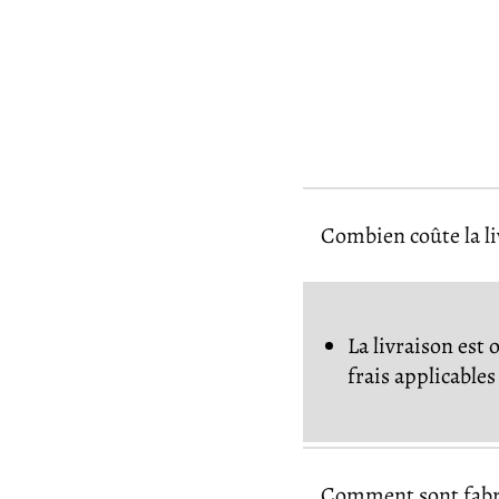
Combien coûte la l
La livraison est 
frais applicable
Comment sont fabri