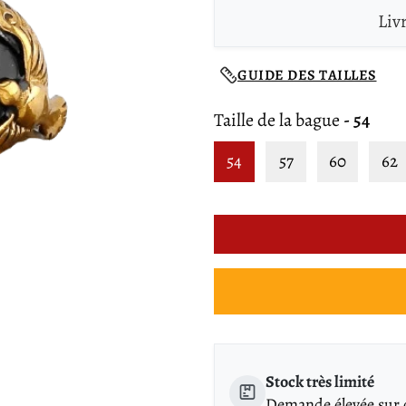
Liv
GUIDE DES TAILLES
Taille de la bague
- 54
54
57
60
62
Stock très limité
Demande élevée sur ce