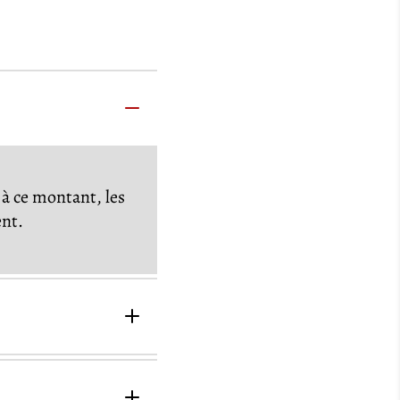
à ce montant, les
ent.