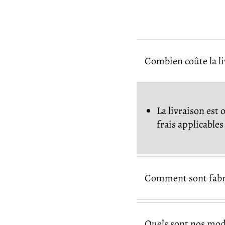
Combien coûte la l
La livraison est 
frais applicable
Comment sont fabri
Quels sont nos mod