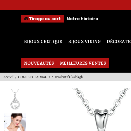
🎁
Tirage au sort
Notre histoire
BIJOUX CELTIQUE
BIJOUX VIKING
DÉCORATI
NOUVEAUTÉS
MEILLEURES VENTES
Accueil
/
COLLIER CLADDAGH
/
Pendentif Claddagh