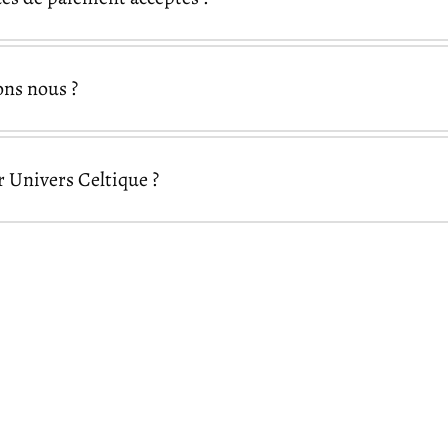
Visa
Mastercard
Ame
ons nous ?
Pal
Google Pay
Apple Pay
Univers Celtique ?
essibles partout dans le monde
Univers