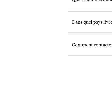
Dans quel pays livr
Pay
Comment contacter 
nos produits acc
page de contact