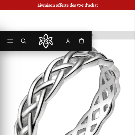
Livraison offerte dès 50€ d'achat
Accueil
/
BIJOUX PAR SYMBOLES
/
Bague Celtique Enlacée