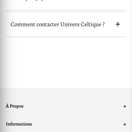
Visa
Mastercard
American
Express
PayPal
Google Pay
Apple Pay
Comment contacter Univers Celtique ?
nos produits accessibles partout
dans le monde
Univers Celtique
page de contact
+
À Propos
Mentions Légales
+
Informations
Conditions générales de ventes