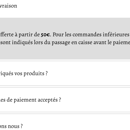
ivraison
offerte à partir de
50€
. Pour les commandes inférieures 
s sont indiqués lors du passage en caisse avant le paiem
qués vos produits ?
es de paiement acceptés ?
Visa
Mastercard
Ame
ons nous ?
Pal
Google Pay
Apple Pay