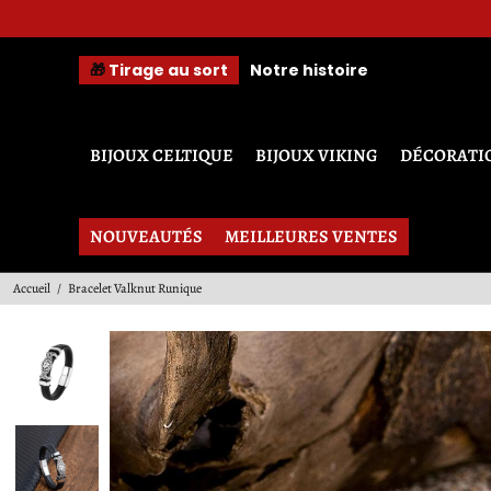
A 
🎁
Tirage au sort
Notre histoire
BIJOUX CELTIQUE
BIJOUX VIKING
DÉCORATI
NOUVEAUTÉS
MEILLEURES VENTES
Accueil
/
Bracelet Valknut Runique