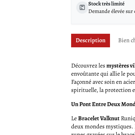
Stock très limité
Demande élevée sur ce
Description
Bien c
Découvrez les
mystères vi
envoûtante qui allie le po
Façonné avec soin en acier
spirituelle, la protection
Un Pont Entre Deux Mond
Le
Bracelet Valknut
Runiq
deux mondes mystiques. Le
runes gravées sur le brace