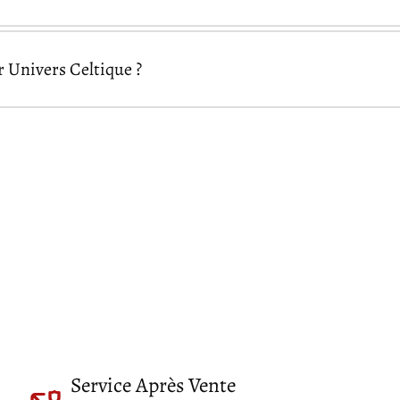
Univers Celtique ?
essibles partout dans le monde
Univers
Service Après Vente