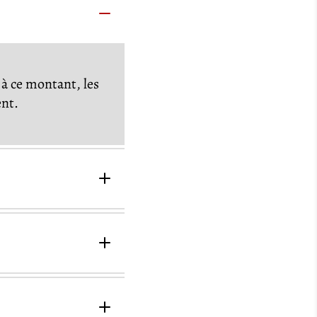
à ce montant, les
ent.
rican Express