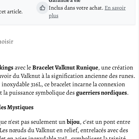
Inclus dans votre achat.
En savoir
t article.
plus
hoisir
kings
avec le
Bracelet Valknut Runique
, une création
uvoir du Valknut à la signification ancienne des runes.
 inoxydable 316L, ce bracelet incarne la connexion
 et la puissance symbolique des
guerriers nordiques
.
es Mystiques
ue n'est pas seulement un
bijou
, c'est un pont entre
s nœuds du Valknut en relief, entrelacés avec des
let en acier inoxydable 316L, symbolisent la trinité