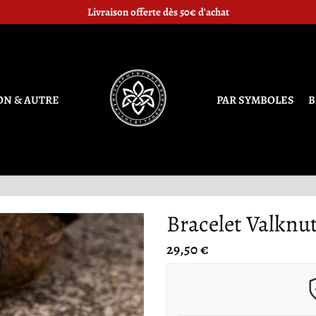
chaque Symbole nordique est associé une valeur, représentez la fièremen
Livraison offerte dès 50€ d'achat
ON & AUTRE
PAR SYMBOLES
B
Bracelet Valknu
29,50 €