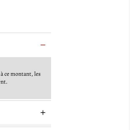
à ce montant, les
ent.