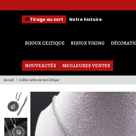
A 
🎁
Tirage au sort
Notre histoire
BIJOUX CELTIQUE
BIJOUX VIKING
DÉCORATI
NOUVEAUTÉS
MEILLEURES VENTES
Accueil
/
Collier Arbre de vie Celtique