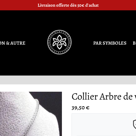
chaque Symbole nordique est associé une valeur, représentez la fièremen
Livraison offerte dès 50€ d'achat
ON & AUTRE
PAR SYMBOLES
B
Collier Arbre de 
39,50 €