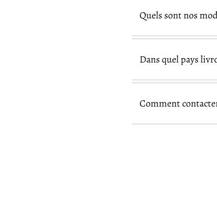
Quels sont nos mod
Dans quel pays livr
Pay
Comment contacter 
nos produits acc
page de contact