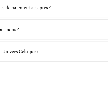
es de paiement acceptés ?
Visa
Mastercard
Ame
ons nous ?
Pal
Google Pay
Apple Pay
Univers Celtique ?
essibles partout dans le monde
Univers