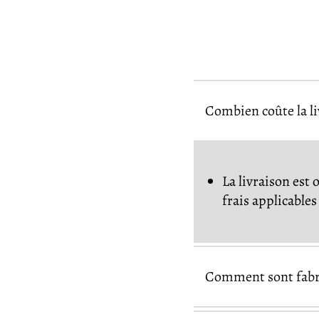
Combien coûte la l
La livraison est 
frais applicable
Comment sont fabri