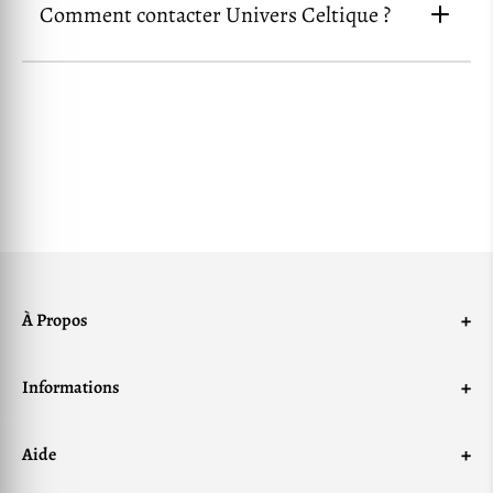
Comment contacter Univers Celtique ?
nos produits accessibles partout
dans le monde
Univers Celtique
page de contact
+
À Propos
Mentions Légales
+
Informations
Conditions générales de ventes
Notre Histoire
Politique de Confidentialité
+
Aide
Avis Univers Celtique