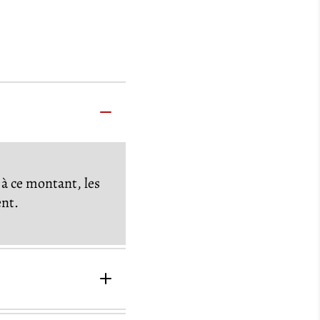
à ce montant, les
ent.