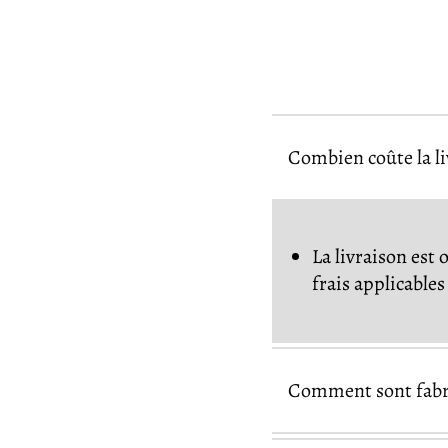
Combien coûte la l
La livraison est 
frais applicable
Comment sont fabri