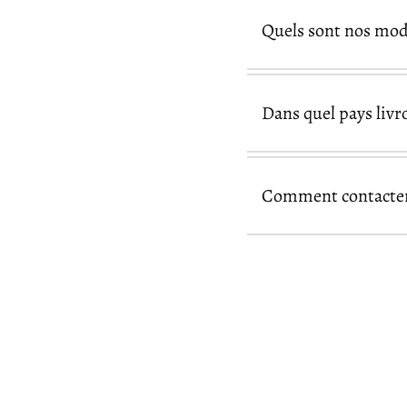
Quels sont nos mod
Dans quel pays livr
Pay
Comment contacter 
nos produits acc
page de contact