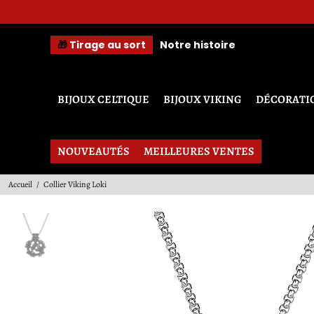
A 
🎁
Tirage au sort
Notre histoire
BIJOUX CELTIQUE
BIJOUX VIKING
DÉCORATI
NOUVEAUTÉS
MEILLEURES VENTES
Accueil
/
Collier Viking Loki