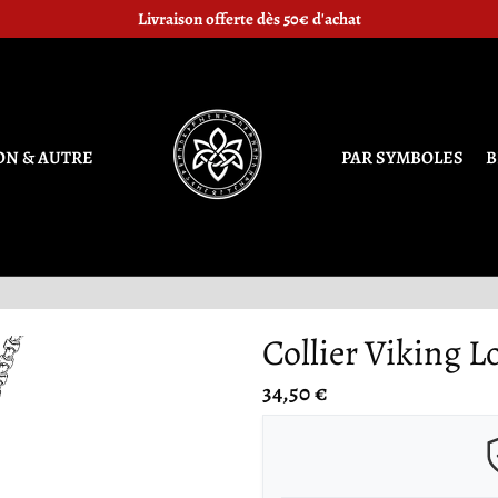
chaque Symbole nordique est associé une valeur, représentez la fièremen
Livraison offerte dès 50€ d'achat
ON & AUTRE
PAR SYMBOLES
B
Collier Viking L
34,50 €