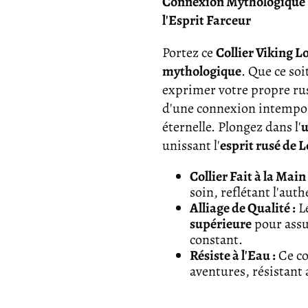
Connexion Mythologique :
l'Esprit Farceur
Portez ce
Collier Viking L
mythologique
. Que ce soi
exprimer votre propre rus
d'une connexion intempor
éternelle. Plongez dans l'
u
unissant l'
esprit rusé de L
Collier Fait à la Main 
soin, reflétant l'authe
Alliage de Qualité :
Le
supérieure
pour assur
constant.
Résiste à l'Eau :
Ce co
aventures, résistant