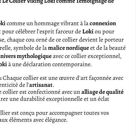
 Le Collier Viking Loki comme Témoignage de
oki
comme un hommage vibrant à la
connexion
t pour célébrer l'esprit farceur de
Loki
ou pour
e, chaque cou orné de ce collier devient le porteur
elle, symbole de la
malice nordique
et de la beauté
nivers mythologique
avec ce collier exceptionnel,
oki
à une déclaration contemporaine.
:
Chaque collier est une œuvre d'art façonnée avec
nticité de l'
artisanat
.
 collier est confectionné avec un
alliage de qualité
er une durabilité exceptionnelle et un éclat
llier est conçu pour accompagner toutes vos
 aux éléments avec élégance.