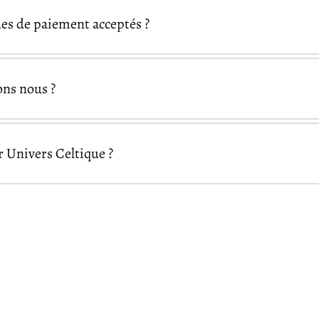
es de paiement acceptés ?
Visa
Mastercard
Ame
ons nous ?
Pal
Google Pay
Apple Pay
Univers Celtique ?
essibles partout dans le monde
Univers